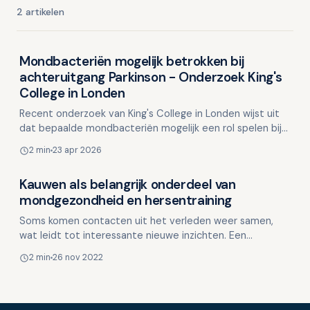
2 artikelen
Mondbacteriën mogelijk betrokken bij
Dementie en mondgezondheid
achteruitgang Parkinson - Onderzoek King's
College in Londen
Recent onderzoek van King's College in Londen wijst uit
dat bepaalde mondbacteriën mogelijk een rol spelen bij
het verergeren van geheugenproblemen bij mensen …
2 min
23 apr 2026
Kauwen als belangrijk onderdeel van
Dementie en mondgezondheid
mondgezondheid en hersentraining
Soms komen contacten uit het verleden weer samen,
wat leidt tot interessante nieuwe inzichten. Een
voorbeeld hiervan is het volgende artikel dat is ontstaan
2 min
26 nov 2022
en …