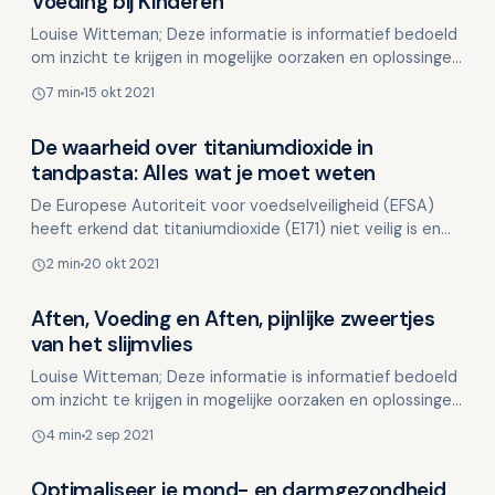
Voeding bij Kinderen
Louise Witteman; Deze informatie is informatief bedoeld
om inzicht te krijgen in mogelijke oorzaken en oplossingen.
Deze informatie is niet bedoeld ter vervangi…
7 min
15 okt 2021
De waarheid over titaniumdioxide in
Voeding en mondgezondheid
tandpasta: Alles wat je moet weten
De Europese Autoriteit voor voedselveiligheid (EFSA)
heeft erkend dat titaniumdioxide (E171) niet veilig is en
de consumptie ervan gevolgen kan hebben voor de g…
2 min
20 okt 2021
Aften, Voeding en Aften, pijnlijke zweertjes
Voeding en mondgezondheid
van het slijmvlies
Louise Witteman; Deze informatie is informatief bedoeld
om inzicht te krijgen in mogelijke oorzaken en oplossingen.
Deze informatie is niet bedoeld ter vervangi…
4 min
2 sep 2021
Optimaliseer je mond- en darmgezondheid