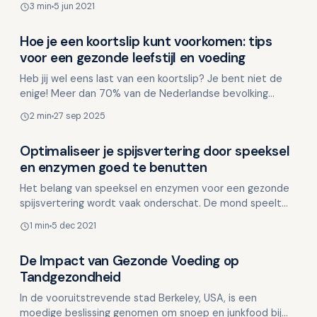
3 min
5 jun 2021
Hoe je een koortslip kunt voorkomen: tips
Voeding en mondgezondheid
voor een gezonde leefstijl en voeding
Heb jij wel eens last van een koortslip? Je bent niet de
enige! Meer dan 70% van de Nederlandse bevolking
draagt het herpes simplex virus (HSV-1) bij zich. Dit …
2 min
27 sep 2025
Optimaliseer je spijsvertering door speeksel
Voeding en mondgezondheid
en enzymen goed te benutten
Het belang van speeksel en enzymen voor een gezonde
spijsvertering wordt vaak onderschat. De mond speelt
een cruciale rol als spijsverteringsorgaan, waarbij spe…
1 min
5 dec 2021
De Impact van Gezonde Voeding op
Voeding en mondgezondheid
Tandgezondheid
In de vooruitstrevende stad Berkeley, USA, is een
moedige beslissing genomen om snoep en junkfood bij