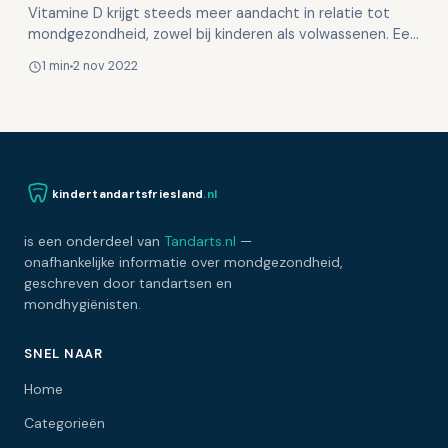
Vitamine D krijgt steeds meer aandacht in relatie tot
mondgezondheid, zowel bij kinderen als volwassenen. Een
Vitamine D-tekort kan leiden tot diverse mondprobl…
1 min
2 nov 2022
kindertandartsfriesland
.nl
is een onderdeel van
Tandarts.nl
—
onafhankelijke informatie over mondgezondheid,
geschreven door tandartsen en
mondhygiënisten.
SNEL NAAR
Home
Categorieën