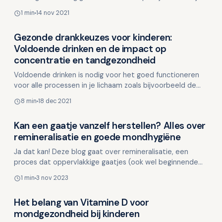
kassa's te verbieden. Vanaf 1 januari 2021 zullen geen
1 min
14 nov 2021
met…
Gezonde drankkeuzes voor kinderen:
Voeding en mondgezondheid
Voldoende drinken en de impact op
concentratie en tandgezondheid
Voldoende drinken is nodig voor het goed functioneren
voor alle processen in je lichaam zoals bijvoorbeeld de
spijsvertering en ook de hersenen. Te weinig drink…
8 min
18 dec 2021
Kan een gaatje vanzelf herstellen? Alles over
Voeding en mondgezondheid
remineralisatie en goede mondhygiëne
Ja dat kan! Deze blog gaat over remineralisatie, een
proces dat oppervlakkige gaatjes (ook wel beginnende
cariës genoemd) kan helpen repareren. Deze gaatjes zi…
1 min
3 nov 2023
Het belang van Vitamine D voor
Voeding en mondgezondheid
mondgezondheid bij kinderen