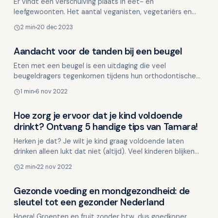
Er vindt een verschuiving plaats in eet- en
leefgewoonten. Het aantal veganisten, vegetariërs en
flexitariërs groeit met de dag. Een veganist kiest voor
2 min
20 dec 2023
volle…
Aandacht voor de tanden bij een beugel
Voeding en mondgezondheid
Eten met een beugel is een uitdaging die veel
beugeldragers tegenkomen tijdens hun orthodontische
behandeling. Een beugel is tijdelijk een vreemd voorwerp
1 min
6 nov 2022
in je…
Hoe zorg je ervoor dat je kind voldoende
Voeding en mondgezondheid
drinkt? Ontvang 5 handige tips van Tamara!
Herken je dat? Je wilt je kind graag voldoende laten
drinken alleen lukt dat niet (altijd). Veel kinderen blijken
hier moeite mee te hebben. Voldoende drinken …
2 min
22 nov 2022
Gezonde voeding en mondgezondheid: de
Voeding en mondgezondheid
sleutel tot een gezonder Nederland
Hoera! Groenten en fruit zonder btw, dus goedkoper