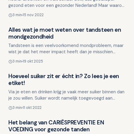
gezond eten voor een gezonder Nederland! Maar waarom
moet dat nog zo lang duren? Wat is er nou moeilijk aan
3 min
15 nov 2022
o…
Alles wat je moet weten over tandsteen en
Voeding en mondgezondheid
mondgezondheid
Tandsteen is een veelvoorkomend mondprobleem, maar
wist je dat het meer impact heeft dan je misschien
denkt? In deze blog delen we 8 verrassende weetjes
3 min
19 okt 2025
over ta…
Hoeveel suiker zit er écht in? Zo lees je een
Voeding en mondgezondheid
etiket!
Via je eten en drinken krijg je vaak meer suiker binnen dan
je zou willen. Suiker wordt namelijk toegevoegd aan
allerlei producten, van bruin brood tot soep in …
3 min
11 okt 2022
Het belang van CARIËSPREVENTIE EN
Voeding en mondgezondheid
VOEDING voor gezonde tanden