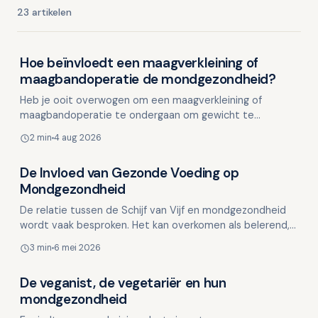
23 artikelen
Hoe beïnvloedt een maagverkleining of
Voeding en mondgezondheid
maagbandoperatie de mondgezondheid?
Heb je ooit overwogen om een maagverkleining of
maagbandoperatie te ondergaan om gewicht te
verliezen? Deze bariatrische behandelingen zijn bedoeld
2 min
4 aug 2026
om je te hel…
De Invloed van Gezonde Voeding op
Voeding en mondgezondheid
Mondgezondheid
De relatie tussen de Schijf van Vijf en mondgezondheid
wordt vaak besproken. Het kan overkomen als belerend,
maar eigenlijk is het een uitnodiging om bewuste ke…
3 min
6 mei 2026
De veganist, de vegetariër en hun
Voeding en mondgezondheid
mondgezondheid