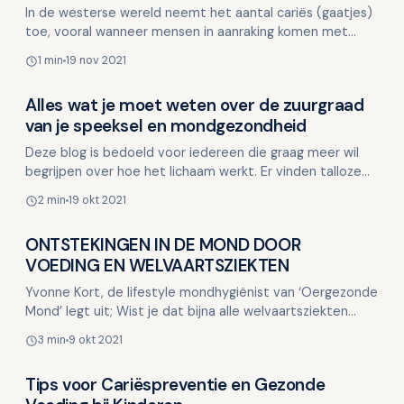
In de westerse wereld neemt het aantal cariës (gaatjes)
toe, vooral wanneer mensen in aanraking komen met
onze westerse leefstijl en voeding. Uit onderzoek is …
1 min
19 nov 2021
Alles wat je moet weten over de zuurgraad
Voeding en mondgezondheid
van je speeksel en mondgezondheid
Deze blog is bedoeld voor iedereen die graag meer wil
begrijpen over hoe het lichaam werkt. Er vinden talloze
processen plaats die nauw met elkaar verbonden zij…
2 min
19 okt 2021
ONTSTEKINGEN IN DE MOND DOOR
Voeding en mondgezondheid
VOEDING EN WELVAARTSZIEKTEN
Yvonne Kort, de lifestyle mondhygiënist van ‘Oergezonde
Mond’ legt uit; Wist je dat bijna alle welvaartsziekten
gepaard gaan met ontstekingen, ook wel inf…
3 min
9 okt 2021
Tips voor Cariëspreventie en Gezonde
Voeding en mondgezondheid