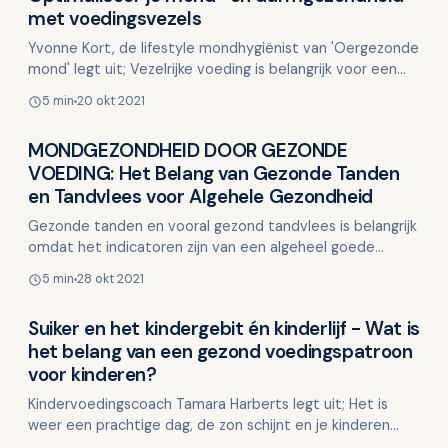
Voeding en mondgezondheid
met voedingsvezels
Yvonne Kort, de lifestyle mondhygiënist van 'Oergezonde
mond' legt uit; Vezelrijke voeding is belangrijk voor een
goede mond- en darmgezondheid, de flora kan …
5 min
20 okt 2021
MONDGEZONDHEID DOOR GEZONDE
Voeding en mondgezondheid
VOEDING: Het Belang van Gezonde Tanden
en Tandvlees voor Algehele Gezondheid
Gezonde tanden en vooral gezond tandvlees is belangrijk
omdat het indicatoren zijn van een algeheel goede
gezondheid. Het onderhouden van het gebit is gelukkig …
5 min
28 okt 2021
Suiker en het kindergebit én kinderlijf - Wat is
Voeding en mondgezondheid
het belang van een gezond voedingspatroon
voor kinderen?
Kindervoedingscoach Tamara Harberts legt uit; Het is
weer een prachtige dag, de zon schijnt en je kinderen
komen uit school. De temperatuur van het weer begint …