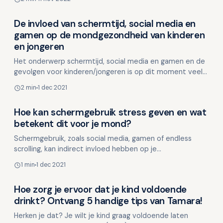
g…
De invloed van schermtijd, social media en
Kinderen en mondgezondheid
gamen op de mondgezondheid van kinderen
en jongeren
Het onderwerp schermtijd, social media en gamen en de
gevolgen voor kinderen/jongeren is op dit moment veel
in het nieuws. Ook Tandarts.nl publiceerde kortgeled…
2 min
1 dec 2021
Hoe kan schermgebruik stress geven en wat
Kinderen en mondgezondheid
betekent dit voor je mond?
Schermgebruik, zoals social media, gamen of endless
scrolling, kan indirect invloed hebben op je
mondgezondheid. Niet direct op je tanden, maar via
1 min
1 dec 2021
stress en fy…
Hoe zorg je ervoor dat je kind voldoende
Kinderen en mondgezondheid
drinkt? Ontvang 5 handige tips van Tamara!
Herken je dat? Je wilt je kind graag voldoende laten