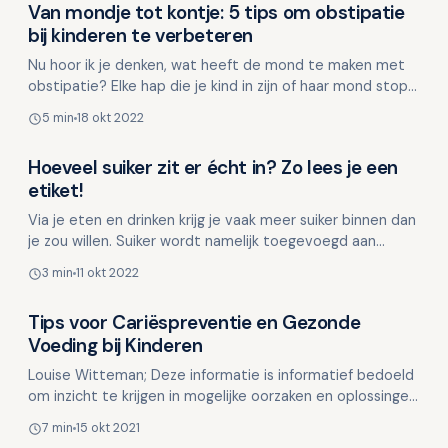
Van mondje tot kontje: 5 tips om obstipatie
Kinderen en mondgezondheid
bij kinderen te verbeteren
Nu hoor ik je denken, wat heeft de mond te maken met
obstipatie? Elke hap die je kind in zijn of haar mond stopt
heeft invloed op de darmen, daarom! Wanneer je …
5 min
18 okt 2022
Hoeveel suiker zit er écht in? Zo lees je een
Kinderen en mondgezondheid
etiket!
Via je eten en drinken krijg je vaak meer suiker binnen dan
je zou willen. Suiker wordt namelijk toegevoegd aan
allerlei producten, van bruin brood tot soep in …
3 min
11 okt 2022
Tips voor Cariëspreventie en Gezonde
Kinderen en mondgezondheid
Voeding bij Kinderen
Louise Witteman; Deze informatie is informatief bedoeld
om inzicht te krijgen in mogelijke oorzaken en oplossingen.
Deze informatie is niet bedoeld ter vervangi…
7 min
15 okt 2021