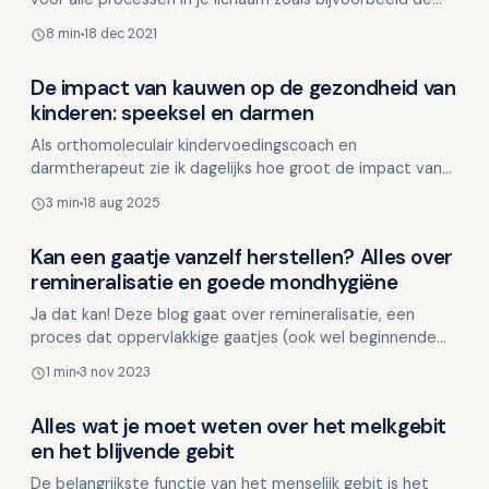
spijsvertering en ook de hersenen. Te weinig drink…
8 min
18 dec 2021
De impact van kauwen op de gezondheid van
Kinderen en mondgezondheid
kinderen: speeksel en darmen
Als orthomoleculair kindervoedingscoach en
darmtherapeut zie ik dagelijks hoe groot de impact van
een goede spijsvertering is op de algehele gezondheid
3 min
18 aug 2025
van kind…
Kan een gaatje vanzelf herstellen? Alles over
Kinderen en mondgezondheid
remineralisatie en goede mondhygiëne
Ja dat kan! Deze blog gaat over remineralisatie, een
proces dat oppervlakkige gaatjes (ook wel beginnende
cariës genoemd) kan helpen repareren. Deze gaatjes zi…
1 min
3 nov 2023
Alles wat je moet weten over het melkgebit
Kinderen en mondgezondheid
en het blijvende gebit
De belangrijkste functie van het menselijk gebit is het