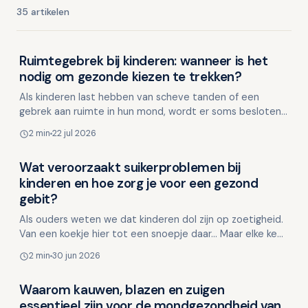
35 artikelen
Ruimtegebrek bij kinderen: wanneer is het
Kinderen en mondgezondheid
nodig om gezonde kiezen te trekken?
Als kinderen last hebben van scheve tanden of een
gebrek aan ruimte in hun mond, wordt er soms besloten
om gezonde premolaren (kleine kiezen) te trekken. Maar
2 min
22 jul 2026
i…
Wat veroorzaakt suikerproblemen bij
Kinderen en mondgezondheid
kinderen en hoe zorg je voor een gezond
gebit?
Als ouders weten we dat kinderen dol zijn op zoetigheid.
Van een koekje hier tot een snoepje daar... Maar elke keer
dat je kind suiker eet, heeft dit impact op …
2 min
30 jun 2026
Waarom kauwen, blazen en zuigen
Kinderen en mondgezondheid
essentieel zijn voor de mondgezondheid van