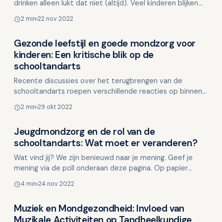
drinken alleen lukt dat niet (altijd). Veel kinderen blijken
hier moeite mee te hebben. Voldoende drinken …
2 min
22 nov 2022
Gezonde leefstijl en goede mondzorg voor
Kinderen en mondgezondheid
kinderen: Een kritische blik op de
schooltandarts
Recente discussies over het terugbrengen van de
schooltandarts roepen verschillende reacties op binnen
de tandartsengemeenschap en de politiek. Minister
2 min
29 okt 2022
Carola …
Jeugdmondzorg en de rol van de
Kinderen en mondgezondheid
schooltandarts: Wat moet er veranderen?
Wat vind jij? We zijn benieuwd naar je mening. Geef je
mening via de poll onderaan deze pagina. Op papier
hebben wij de mondzorg in Nederland goed geregeld! E…
4 min
24 nov 2022
Muziek en Mondgezondheid: Invloed van
Kinderen en mondgezondheid
Muzikale Activiteiten op Tandheelkundige