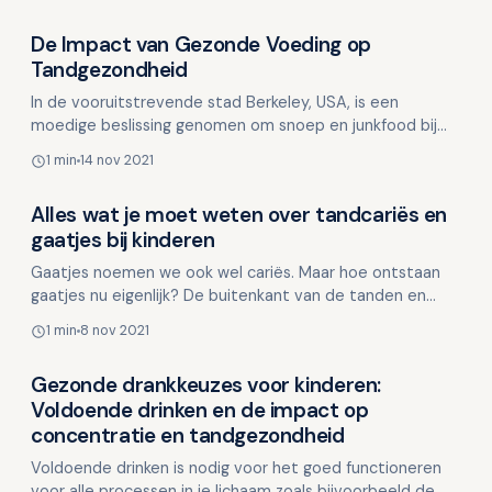
De Impact van Gezonde Voeding op
Kinderen en mondgezondheid
Tandgezondheid
In de vooruitstrevende stad Berkeley, USA, is een
moedige beslissing genomen om snoep en junkfood bij
kassa's te verbieden. Vanaf 1 januari 2021 zullen geen
1 min
14 nov 2021
met…
Alles wat je moet weten over tandcariës en
Kinderen en mondgezondheid
gaatjes bij kinderen
Gaatjes noemen we ook wel cariës. Maar hoe ontstaan
gaatjes nu eigenlijk? De buitenkant van de tanden en
kiezen is erg hard, deze harde buitenkant noemen we
1 min
8 nov 2021
he…
Gezonde drankkeuzes voor kinderen:
Kinderen en mondgezondheid
Voldoende drinken en de impact op
concentratie en tandgezondheid
Voldoende drinken is nodig voor het goed functioneren
voor alle processen in je lichaam zoals bijvoorbeeld de