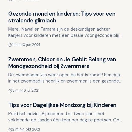
Gezonde mond en kinderen: Tips voor een
Kinderen en mondgezondheid
stralende glimlach
Merel, Nawal en Tamara zijn de deskundigen achter
Kanjers voor kinderen met een passie voor gezonde blije
kinderen en tandheelkunde. Ze hebben informatieve arti…
1 min
10 jun 2021
Zwemmen, Chloor en Je Gebit: Belang van
Kinderen en mondgezondheid
Mondgezondheid bij Zwemmers
De zwembaden zijn weer open én het is zomer! Een duik
in het zwembad is heerlijk en zwemmen is een gezonde
manier van bewegen voor bijna iedereen. Dat komt goe…
3 min
16 jul 2021
Tips voor Dagelijkse Mondzorg bij Kinderen
Kinderen en mondgezondheid
Praktisch advies Bij kinderen tot twee jaar is het
voldoende de tanden één keer per dag te poetsen. Ook
zelf laten poetsen naast het poetsen door de ouder/ve…
2 min
4 okt 2021