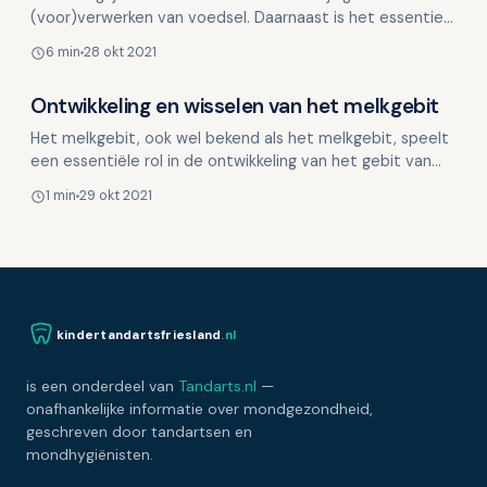
(voor)verwerken van voedsel. Daarnaast is het essentieel
voor ons spraakvermogen. Natuurlijk mogen we he…
6 min
28 okt 2021
Ontwikkeling en wisselen van het melkgebit
Kinderen en mondgezondheid
Het melkgebit, ook wel bekend als het melkgebit, speelt
een essentiële rol in de ontwikkeling van het gebit van
kinderen. Het is belangrijk om te weten hoe het…
1 min
29 okt 2021
kindertandartsfriesland
.nl
is een onderdeel van
Tandarts.nl
—
onafhankelijke informatie over mondgezondheid,
geschreven door tandartsen en
mondhygiënisten.