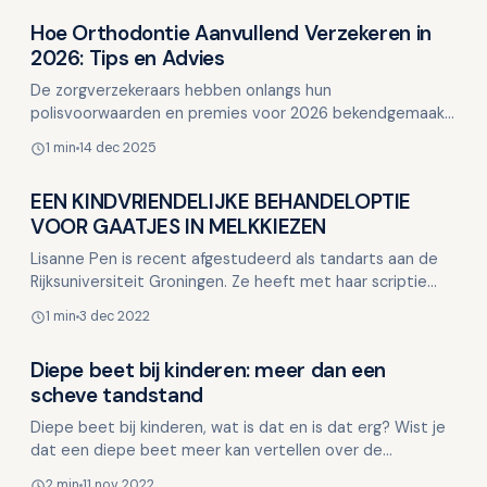
Hoe Orthodontie Aanvullend Verzekeren in
Kinderen en mondgezondheid
2026: Tips en Advies
De zorgverzekeraars hebben onlangs hun
polisvoorwaarden en premies voor 2026 bekendgemaakt,
waaronder de mogelijkheid om orthodontie aanvullend te
1 min
14 dec 2025
verzekeren. H…
EEN KINDVRIENDELIJKE BEHANDELOPTIE
Kinderen en mondgezondheid
VOOR GAATJES IN MELKKIEZEN
Lisanne Pen is recent afgestudeerd als tandarts aan de
Rijksuniversiteit Groningen. Ze heeft met haar scriptie
'Attitudes en klinische toepassing van de Hall-te…
1 min
3 dec 2022
Diepe beet bij kinderen: meer dan een
Kinderen en mondgezondheid
scheve tandstand
Diepe beet bij kinderen, wat is dat en is dat erg? Wist je
dat een diepe beet meer kan vertellen over de
gezondheid en groei van een kind dan je op het eerste
2 min
11 nov 2022