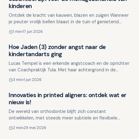
kinderen
Ontdek de kracht van kauwen, blazen en zuigen Wanneer
je peuter vrolijk bellen blaast in de tuin of genietend
knabbelt aan een worteltje, lijkt het misschien si…
1 min
17 jun 2026
Hoe Jaden (3) zonder angst naar de
Kinderen en mondgezondheid
kindertandarts ging
Lucas Tempel is een erkende angstcoach en de oprichter
van Coachpraktijk Tula. Met haar achtergrond in de
tandheelkunde en coaching helpt ze zowel kinderen als …
3 min
1 jun 2026
Innovaties in printed aligners: ontdek wat er
Kinderen en mondgezondheid
nieuw is!
De wereld van orthodontie blijft zich constant
ontwikkelen, met steeds meer subtiele en flexibele
manieren om tandcorrecties uit te voeren. Een van de
2 min
29 mei 2026
meest rec…