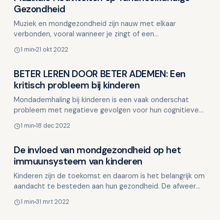
Gezondheid
Muziek en mondgezondheid zijn nauw met elkaar
verbonden, vooral wanneer je zingt of een
blaasinstrument bespeelt. Het intensieve gebruik van de
1 min
21 okt 2022
mond tijdens dez…
BETER LEREN DOOR BETER ADEMEN: Een
Kinderen en mondgezondheid
kritisch probleem bij kinderen
Mondademhaling bij kinderen is een vaak onderschat
probleem met negatieve gevolgen voor hun cognitieve
ontwikkeling. Met het nieuwe schooljaar in zicht is het b…
1 min
18 dec 2022
De invloed van mondgezondheid op het
Kinderen en mondgezondheid
immuunsysteem van kinderen
Kinderen zijn de toekomst en daarom is het belangrijk om
aandacht te besteden aan hun gezondheid. De afweer
begint al in de mond, waar goede mondgezondheid
1 min
31 mrt 2022
esse…