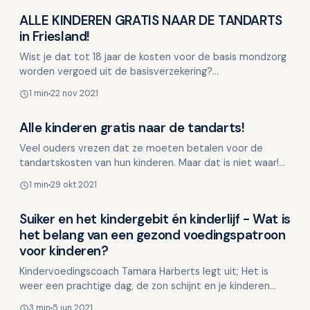
ALLE KINDEREN GRATIS NAAR DE TANDARTS
Kinderen en mondgezondheid
in Friesland!
Wist je dat tot 18 jaar de kosten voor de basis mondzorg
worden vergoed uit de basisverzekering?
Mondgezondheid staat in relatie tot je algehele
1 min
22 nov 2021
gezondheid en e…
Alle kinderen gratis naar de tandarts!
Kinderen en mondgezondheid
Veel ouders vrezen dat ze moeten betalen voor de
tandartskosten van hun kinderen. Maar dat is niet waar!
Tot 18 jaar worden de kosten voor de basis mondzorg
1 min
29 okt 2021
ver…
Suiker en het kindergebit én kinderlijf - Wat is
Kinderen en mondgezondheid
het belang van een gezond voedingspatroon
voor kinderen?
Kindervoedingscoach Tamara Harberts legt uit; Het is
weer een prachtige dag, de zon schijnt en je kinderen
komen uit school. De temperatuur van het weer begint …
3 min
5 jun 2021