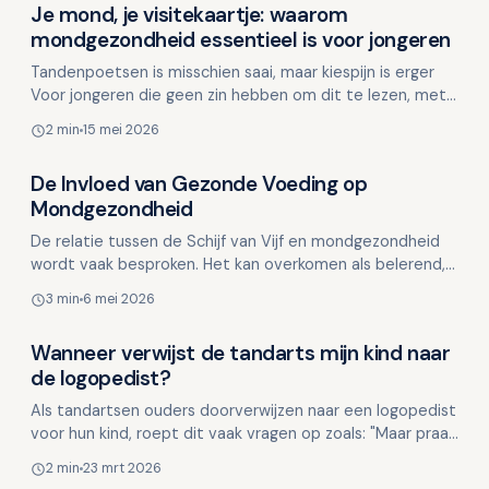
Je mond, je visitekaartje: waarom
Kinderen en mondgezondheid
mondgezondheid essentieel is voor jongeren
Tandenpoetsen is misschien saai, maar kiespijn is erger
Voor jongeren die geen zin hebben om dit te lezen, met
tips! De mondgezondheid van jongeren is vaak ni…
2 min
15 mei 2026
De Invloed van Gezonde Voeding op
Kinderen en mondgezondheid
Mondgezondheid
De relatie tussen de Schijf van Vijf en mondgezondheid
wordt vaak besproken. Het kan overkomen als belerend,
maar eigenlijk is het een uitnodiging om bewuste ke…
3 min
6 mei 2026
Wanneer verwijst de tandarts mijn kind naar
Kinderen en mondgezondheid
de logopedist?
Als tandartsen ouders doorverwijzen naar een logopedist
voor hun kind, roept dit vaak vragen op zoals: "Maar praat
mijn kind dan niet goed?" In werkelijkheid ga…
2 min
23 mrt 2026