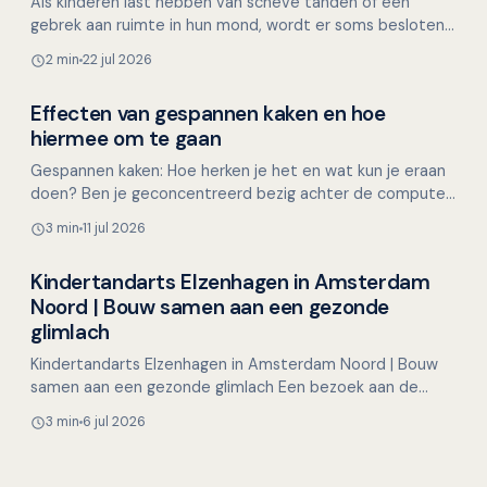
Als kinderen last hebben van scheve tanden of een
gebrek aan ruimte in hun mond, wordt er soms besloten
om gezonde premolaren (kleine kiezen) te trekken. Maar
2 min
22 jul 2026
i…
Effecten van gespannen kaken en hoe
Mondgezondheid in relatie tot algehele gezondheid
hiermee om te gaan
Gespannen kaken: Hoe herken je het en wat kun je eraan
doen? Ben je geconcentreerd bezig achter de computer,
met een lastige taak of een naderende deadline, en…
3 min
11 jul 2026
Kindertandarts Elzenhagen in Amsterdam
Overig nieuws
Noord | Bouw samen aan een gezonde
glimlach
Kindertandarts Elzenhagen in Amsterdam Noord | Bouw
samen aan een gezonde glimlach Een bezoek aan de
tandarts hoeft voor kinderen helemaal niet spannend te
3 min
6 jul 2026
zijn…