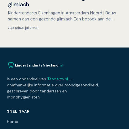
glimlach
Kindertandarts Elzenhagen in Amsterdam Noord | Bouw
samen aan een gezonde glimlach Een bezoek aan de
tandarts hoeft voor kinderen helemaal niet spannend te
3 min
6 jul 2026
zijn…
kindertandartsfriesland
.nl
is een onderdeel van
Tandarts.nl
—
onafhankelijke informatie over mondgezondheid,
geschreven door tandartsen en
mondhygiënisten.
SNEL NAAR
Home