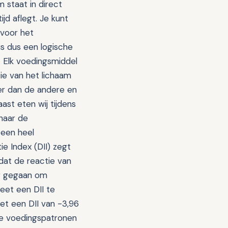
staat in direct
jd aflegt. Je kunt
 voor het
is dus een logische
. Elk voedingsmiddel
tie van het lichaam
eer dan de andere en
ast eten wij tijdens
 naar de
 een heel
 Index (DII) zegt
dat de reactie van
ag gegaan om
eet een DII te
et een DII van -3,96
eze voedingspatronen