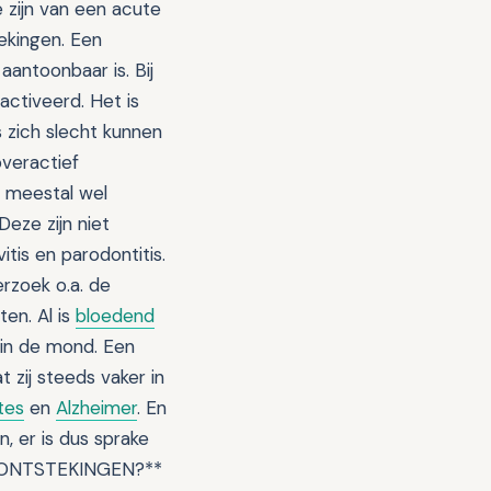
ijn van een acute
ekingen. Een
aantoonbaar is. Bij
ctiveerd. Het is
 zich slecht kunnen
overactief
 meestal wel
eze zijn niet
itis en parodontitis.
rzoek o.a. de
en. Al is
bloedend
 in de mond. Een
zij steeds vaker in
tes
en
Alzheimer
. En
, er is dus sprake
 ONTSTEKINGEN?**