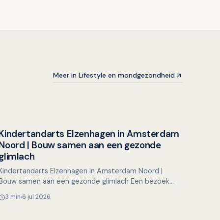
Meer in Lifestyle en mondgezondheid
Kindertandarts Elzenhagen in Amsterdam
Overig nieuws
Noord | Bouw samen aan een gezonde
glimlach
Kindertandarts Elzenhagen in Amsterdam Noord |
Bouw samen aan een gezonde glimlach Een bezoek
aan de tandarts hoeft voor kinderen helemaal niet
3 min
6 jul 2026
spannend te zijn…