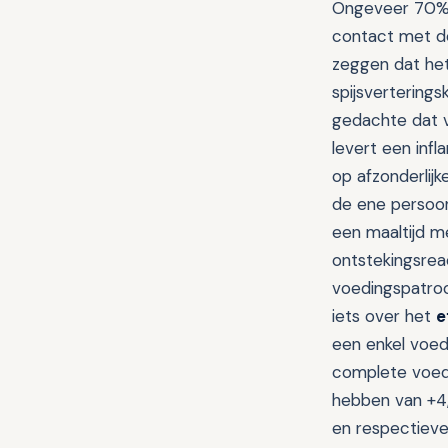
Ongeveer 70% v
contact met de
zeggen dat het
spijsvertering
gedachte dat v
levert een infl
op afzonderlij
de ene persoon
een maaltijd m
ontstekingsrea
voedingspatroo
iets over het
e
een enkel voed
complete voedi
hebben van +4,
en respectieve