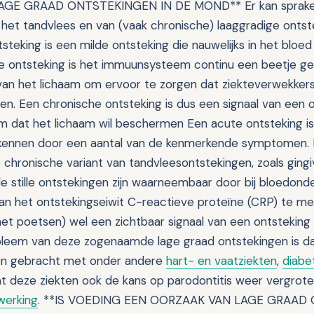
LAGE GRAAD ONTSTEKINGEN IN DE MOND** Er kan sprake z
 het tandvlees en van (vaak chronische) laaggradige ontst
steking is een milde ontsteking die nauwelijks in het bloed 
e ontsteking is het immuunsysteem continu een beetje gea
n het lichaam om ervoor te zorgen dat ziekteverwekkers
en. Een chronische ontsteking is dus een signaal van een 
dat het lichaam wil beschermen Een acute ontsteking is
erkennen door een aantal van de kenmerkende symptomen. D
 chronische variant van tandvleesontstekingen, zoals gingiv
stille ontstekingen zijn waarneembaar door bij bloedonde
an het ontstekingseiwit C-reactieve proteïne (CRP) te met
et poetsen) wel een zichtbaar signaal van een ontsteking
leem van deze zogenaamde lage graad ontstekingen is dat 
n gebracht met onder andere
hart- en vaatziekten
,
diabe
at deze ziekten ook de kans op parodontitis weer vergroten
werking
. **IS VOEDING EEN OORZAAK VAN LAGE GRAAD