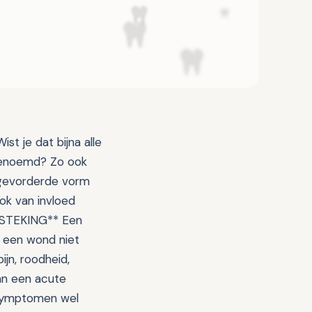
st je dat bijna alle
 genoemd? Zo ook
ergevorderde vorm
ok van invloed
TSTEKING** Een
d een wond niet
jn, roodheid,
van een acute
e symptomen wel