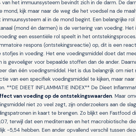
an het immuunsysteem bevindt zich in de darm. De darm 
 mond, kijk maar naar de weg die het voedsel na de maalti
 immuunsysteem al in de mond begint. Een belangrijke rol
skanaal (mond én darmen) is de vertering van voeding. Het 
oeding een essentiële rol speelt in het ontstekingsproces
ammatoire respons (ontstekingsreactie) op, dit is een reac
ke stofjes in voeding. Het ene voedingsmiddel doet dat m
 is gevoeliger voor bepaalde stoffen dan de ander. Daarna
eer dan één voedingsmiddel. Het is dus belangrijk om niet
ctie van een specifiek voedingsmiddel te kijken, maar naar
n. **DE DIEET INFLAMMATIE INDEX** De Dieet Inflammatie
ffect van voeding op de ontstekingswaarden
. Maar om
ingsmiddel niet zo veel zegt, zijn onderzoekers aan de sl
ngspatronen in kaart te brengen. Zo blijkt een Fastfood di
07, terwijl dat een mediterraan en het macrobiotische die
lijk -5,54 hebben. Een ander opvallend verschil tussen d