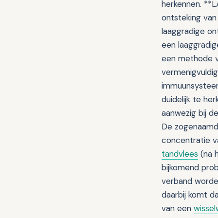
herkennen. **
ontsteking van
laaggradige ont
een laaggradig
een methode va
vermenigvuldig
immuunsysteem 
duidelijk te h
aanwezig bij de
De zogenaamde 
concentratie v
tandvlees
(na h
bijkomend prob
verband worde
daarbij komt d
van een
wissel