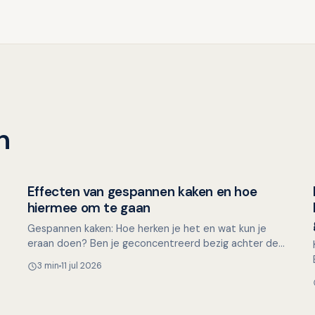
n
Effecten van gespannen kaken en hoe
Mondgezondheid in relatie tot algehele gezondheid
hiermee om te gaan
Gespannen kaken: Hoe herken je het en wat kun je
eraan doen? Ben je geconcentreerd bezig achter de
computer, met een lastige taak of een naderende
3 min
11 jul 2026
deadline, en…