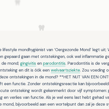
 lifestyle mondhygiënist van ‘Oergezonde Mond’ legt uit; Wi
ten gepaard gaan met ontstekingen, ook wel inflammatie
in de mond;
gingivitis
en
parodontitis
. Parodontitis is de v
ntsteking en dit is óók een
welvaartsziekte
. Zou voeding o
p deze ontstekingen in de mond? **HET NUT VAN EEN ON
ft een functie. Zonder ontstekingsreactie kan bijvoorbeel
cute ontsteking wordt gekenmerkt door vijf symptomen: pi
g en verlies van functie. Als je wel eens last hebt gehad 
de mond, bijvoorbeeld aan een wortelpunt dan zal je dez