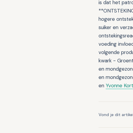
is dat het pat
**ONTSTEKING
hogere ontsteki
suiker en verza
ontstekingsreac
voeding invloe
volgende produ
kwark - Groente
en mondgezondh
en mondgezondh
en
Yvonne Kor
Vond je dit artike