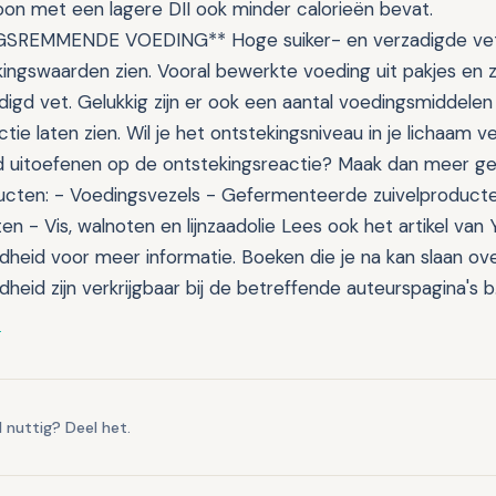
roon met een lagere DII ook minder calorieën bevat.
SREMMENDE VOEDING** Hoge suiker- en verzadigde vet
ngswaarden zien. Vooral bewerkte voeding uit pakjes en zakj
digd vet. Gelukkig zijn er ook een aantal voedingsmiddelen
tie laten zien. Wil je het ontstekingsniveau in je lichaam 
d uitoefenen op de ontstekingsreactie? Maak dan meer ge
cten: - Voedingsvezels - Gefermenteerde zuivelproducten
n - Vis, walnoten en lijnzaadolie Lees ook het artikel van
eid voor meer informatie. Boeken die je na kan slaan over
eid zijn verkrijgbaar bij de betreffende auteurspagina's b
t
l nuttig? Deel het.