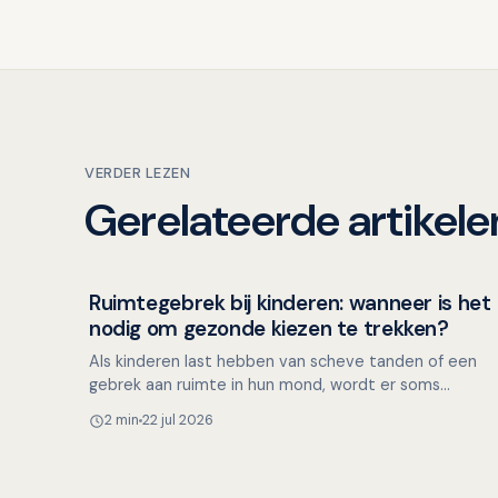
VERDER LEZEN
Gerelateerde artikele
Ruimtegebrek bij kinderen: wanneer is het
Kinderen en mondgezondheid
nodig om gezonde kiezen te trekken?
Als kinderen last hebben van scheve tanden of een
gebrek aan ruimte in hun mond, wordt er soms
besloten om gezonde premolaren (kleine kiezen) te
2 min
22 jul 2026
trekken. Maar i…