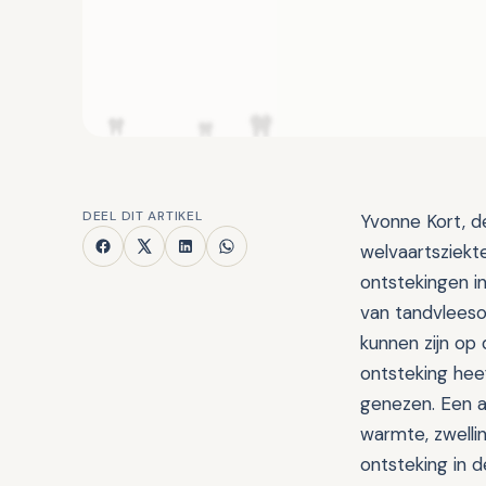
DEEL DIT ARTIKEL
Yvonne Kort, de
welvaartsziek
ontstekingen 
van tandvleeso
kunnen zijn o
ontsteking hee
genezen. Een a
warmte, zwellin
ontsteking in 