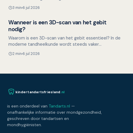
tandarts hoeft voor kinderen helemaal niet spannend te
3 min
6 jul 2026
zijn…
Wanneer is een 3D-scan van het gebit
Overig nieuws
nodig?
Waarom is een 3D-scan van het gebit essentieel? In de
moderne tandheelkunde wordt steeds vaker
gebruikgemaakt van geavanceerde 3D-scantechnologie
2 min
6 jul 2026
om een gedetai…
kindertandartsfriesland
.nl
is een onderdeel van
Tandarts.nl
—
onafhankelijke informatie over mondgezondheid,
geschreven door tandartsen en
mondhygiënisten.