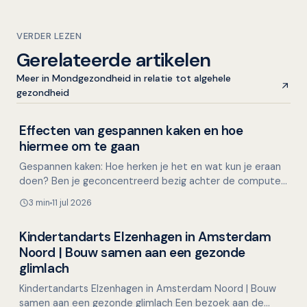
VERDER LEZEN
Gerelateerde artikelen
Meer in Mondgezondheid in relatie tot algehele
gezondheid
Effecten van gespannen kaken en hoe
Mondgezondheid in relatie tot algehele gezondheid
hiermee om te gaan
Gespannen kaken: Hoe herken je het en wat kun je eraan
doen? Ben je geconcentreerd bezig achter de computer,
met een lastige taak of een naderende deadline, en…
3 min
11 jul 2026
Kindertandarts Elzenhagen in Amsterdam
Overig nieuws
Noord | Bouw samen aan een gezonde
glimlach
Kindertandarts Elzenhagen in Amsterdam Noord | Bouw
samen aan een gezonde glimlach Een bezoek aan de