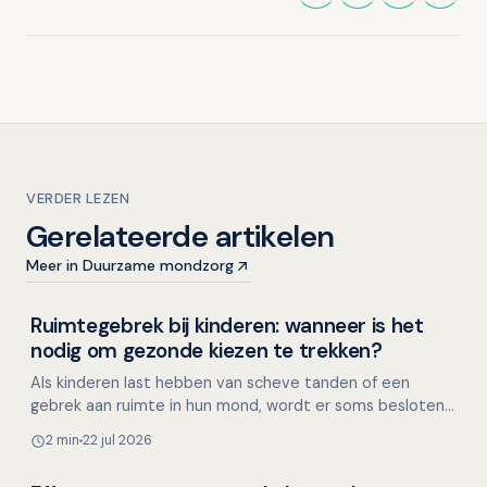
VERDER LEZEN
Gerelateerde artikelen
Meer in Duurzame mondzorg
Ruimtegebrek bij kinderen: wanneer is het
Kinderen en mondgezondheid
nodig om gezonde kiezen te trekken?
Als kinderen last hebben van scheve tanden of een
gebrek aan ruimte in hun mond, wordt er soms besloten
om gezonde premolaren (kleine kiezen) te trekken. Maar
2 min
22 jul 2026
i…