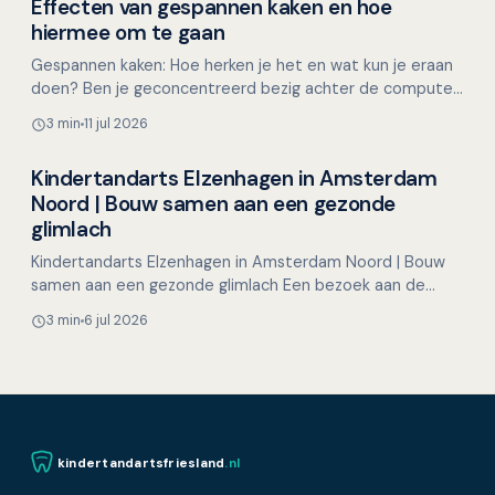
Effecten van gespannen kaken en hoe
Mondgezondheid in relatie tot algehele gezondheid
hiermee om te gaan
Gespannen kaken: Hoe herken je het en wat kun je eraan
doen? Ben je geconcentreerd bezig achter de computer,
met een lastige taak of een naderende deadline, en…
3 min
11 jul 2026
Kindertandarts Elzenhagen in Amsterdam
Overig nieuws
Noord | Bouw samen aan een gezonde
glimlach
Kindertandarts Elzenhagen in Amsterdam Noord | Bouw
samen aan een gezonde glimlach Een bezoek aan de
tandarts hoeft voor kinderen helemaal niet spannend te
3 min
6 jul 2026
zijn…
kindertandartsfriesland
.nl