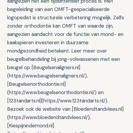
aangezien het een tijdsintensief proces is. Met
begeleiding van een OMFT-gespecialiseerde
logopedist is structurele verbetering mogelijk. Zelfs
zonder orthodontie kan OMFT van waarde zijn,
aangezien aandacht voor de functie van mond- en
kaakspieren investeren in duurzame
mondgezondheid betekent. Leer meer over
beugelbehandeling bij jong-volwassenen met een
beugel op [Beugelsenaligners.nl]
(https://www.beugelsenaligners.nl/),
[Beugelsenorthodontie.nl]
(https://www.beugelsenorthodontie.nl/) en
[123tandarts.nl](https://www.123tandarts.nl/).
Bezoek ook de website van [Bloedendtandvlees.nl]
(https://www.bloedendtandvlees.nl/),
[Kiespijnindemond.nl]