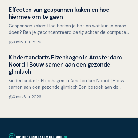
Effecten van gespannen kaken en hoe
Mondgezondheid in relatie tot algehele gezondheid
hiermee om te gaan
Gespannen kaken: Hoe herken je het en wat kun je eraan
doen? Ben je geconcentreerd bezig achter de computer,
met een lastige taak of een naderende deadline, en…
3 min
11 jul 2026
Kindertandarts Elzenhagen in Amsterdam
Overig nieuws
Noord | Bouw samen aan een gezonde
glimlach
Kindertandarts Elzenhagen in Amsterdam Noord | Bouw
samen aan een gezonde glimlach Een bezoek aan de
tandarts hoeft voor kinderen helemaal niet spannend te
3 min
6 jul 2026
zijn…
kindertandartsfriesland
.nl