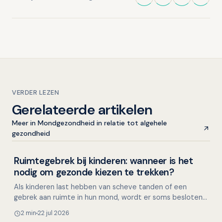
VERDER LEZEN
Gerelateerde artikelen
Meer in Mondgezondheid in relatie tot algehele
gezondheid
Ruimtegebrek bij kinderen: wanneer is het
Kinderen en mondgezondheid
nodig om gezonde kiezen te trekken?
Als kinderen last hebben van scheve tanden of een
gebrek aan ruimte in hun mond, wordt er soms besloten
om gezonde premolaren (kleine kiezen) te trekken. Maar
2 min
22 jul 2026
i…