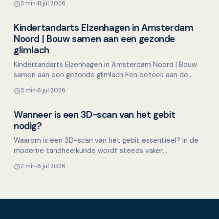
3 min
11 jul 2026
Kindertandarts Elzenhagen in Amsterdam
Overig nieuws
Noord | Bouw samen aan een gezonde
glimlach
Kindertandarts Elzenhagen in Amsterdam Noord | Bouw
samen aan een gezonde glimlach Een bezoek aan de
tandarts hoeft voor kinderen helemaal niet spannend te
3 min
6 jul 2026
zijn…
Wanneer is een 3D-scan van het gebit
Overig nieuws
nodig?
Waarom is een 3D-scan van het gebit essentieel? In de
moderne tandheelkunde wordt steeds vaker
gebruikgemaakt van geavanceerde 3D-scantechnologie
2 min
6 jul 2026
om een gedetai…