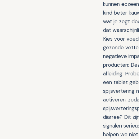
kunnen eczeemk
kind beter kau
wat je zegt doe
dat waarschijnl
Kies voor voedi
gezonde vetten
negatieve impa
producten: Dez
afleiding: Prob
een tablet gebr
spijsvertering 
activeren, zoda
spijsvertering
diarree? Dit z
signalen serie
helpen we niet