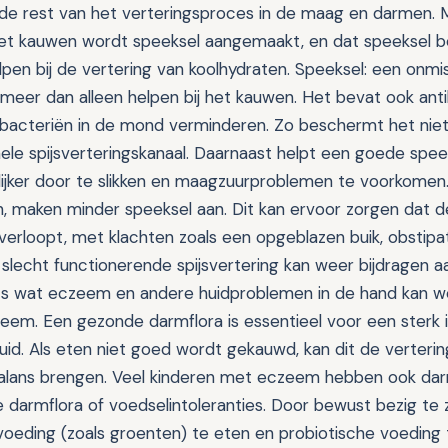
de rest van het verteringsproces in de maag en darmen. 
het kauwen wordt speeksel aangemaakt, en dat speeksel 
lpen bij de vertering van koolhydraten. Speeksel: een onmi
meer dan alleen helpen bij het kauwen. Het bevat ook anti
e bacteriën in de mond verminderen. Zo beschermt het niet
ele spijsverteringskanaal. Daarnaast helpt een goede spe
ijker door te slikken en maagzuurproblemen te voorkomen.
n, maken minder speeksel aan. Dit kan ervoor zorgen dat de
verloopt, met klachten zoals een opgeblazen buik, obstipat
 slecht functionerende spijsvertering kan weer bijdragen a
ets wat eczeem en andere huidproblemen in de hand kan we
eem. Een gezonde darmflora is essentieel voor een ster
id. Als eten niet goed wordt gekauwd, kan dit de verteri
balans brengen. Veel kinderen met eczeem hebben ook da
 darmflora of voedselintoleranties. Door bewust bezig te 
e voeding (zoals groenten) te eten en probiotische voeding