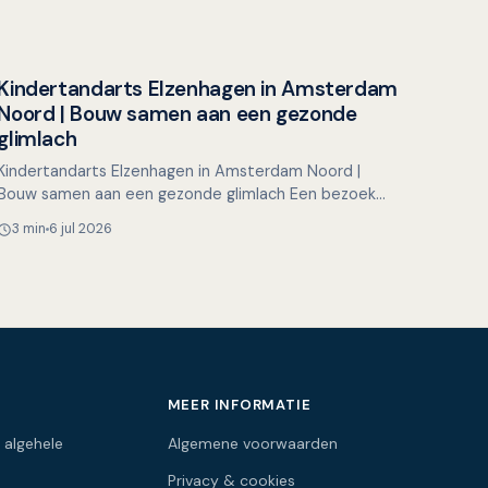
Kindertandarts Elzenhagen in Amsterdam
Overig nieuws
Noord | Bouw samen aan een gezonde
glimlach
Kindertandarts Elzenhagen in Amsterdam Noord |
Bouw samen aan een gezonde glimlach Een bezoek
aan de tandarts hoeft voor kinderen helemaal niet
3 min
6 jul 2026
spannend te zijn…
MEER INFORMATIE
 algehele
Algemene voorwaarden
Privacy & cookies