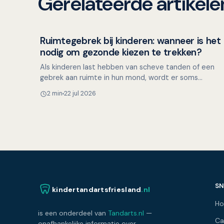
Gerelateerde artikele
Ruimtegebrek bij kinderen: wanneer is het
Kinderen en mondgezondheid
nodig om gezonde kiezen te trekken?
Als kinderen last hebben van scheve tanden of een
gebrek aan ruimte in hun mond, wordt er soms
besloten om gezonde premolaren (kleine kiezen) te
2 min
22 jul 2026
trekken. Maar i…
SN
kindertandartsfriesland
.nl
H
is een onderdeel van
Tandarts.nl
—
Ca
onafhankelijke informatie over