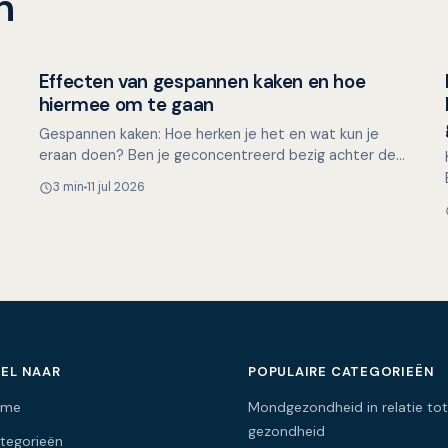
n
Effecten van gespannen kaken en hoe
Mondgezondheid in relatie tot algehele gezondheid
hiermee om te gaan
Gespannen kaken: Hoe herken je het en wat kun je
eraan doen? Ben je geconcentreerd bezig achter de
computer, met een lastige taak of een naderende
3 min
11 jul 2026
deadline, en…
EL NAAR
POPULAIRE CATEGORIEËN
ome
Mondgezondheid in relatie tot
gezondheid
tegorieën