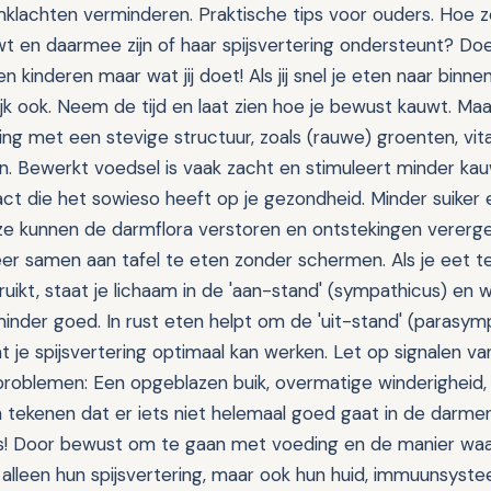
lachten verminderen. Praktische tips voor ouders. Hoe zo
wt en daarmee zijn of haar spijsvertering ondersteunt? Doe
n kinderen maar wat jij doet! Als jij snel je eten naar binne
ijk ook. Neem de tijd en laat zien hoe je bewust kauwt. Maa
ng met een stevige structuur, zoals (rauwe) groenten, vita
. Bewerkt voedsel is vaak zacht en stimuleert minder kau
ct die het sowieso heeft op je gezondheid. Minder suiker 
e kunnen de darmflora verstoren en ontstekingen vererge
eer samen aan tafel te eten zonder schermen. Als je eet terwi
uikt, staat je lichaam in de 'aan-stand' (sympathicus) en 
minder goed. In rust eten helpt om de 'uit-stand' (parasym
t je spijsvertering optimaal kan werken. Let op signalen va
sproblemen: Een opgeblazen buik, overmatige winderigheid, 
ijn tekenen dat er iets niet helemaal goed gaat in de dar
us! Door bewust om te gaan met voeding en de manier waa
 alleen hun spijsvertering, maar ook hun huid, immuunsyst