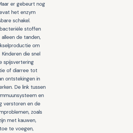
Maar er gebeurt nog
bevat het enzym
sbare schakel.
bacteriële stoffen
 alleen de tanden,
ekselproductie om
 Kinderen die snel
 spijsvertering
ie of diarree tot
an ontstekingen in
rken. De link tussen
k immuunsysteem en
ng verstoren en de
rmproblemen, zoals
zijn met kauwen,
 toe te voegen,