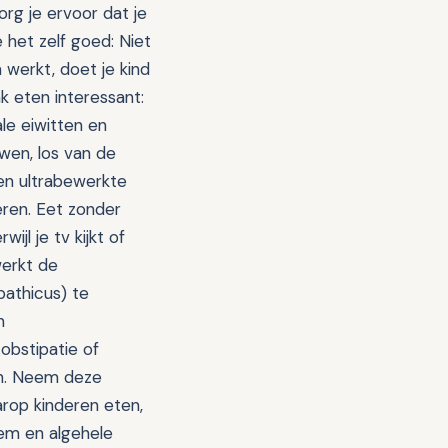
rg je ervoor dat je
 het zelf goed: Niet
n werkt, doet je kind
k eten interessant:
le eiwitten en
wen, los van de
en ultrabewerkte
ren. Eet zonder
jl je tv kijkt of
werkt de
pathicus) te
n
obstipatie of
men. Neem deze
rop kinderen eten,
eem en algehele