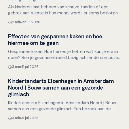
Als kinderen last hebben van scheve tanden of een
gebrek aan ruimte in hun mond, wordt er soms besloten
om gezonde premolaren (kleine kiezen) te trekken. Maar
2 min
22 jul 2026
i…
Effecten van gespannen kaken en hoe
Mondgezondheid in relatie tot algehele gezondheid
hiermee om te gaan
Gespannen kaken: Hoe herken je het en wat kun je eraan
doen? Ben je geconcentreerd bezig achter de computer,
met een lastige taak of een naderende deadline, en…
3 min
11 jul 2026
Kindertandarts Elzenhagen in Amsterdam
Overig nieuws
Noord | Bouw samen aan een gezonde
glimlach
Kindertandarts Elzenhagen in Amsterdam Noord | Bouw
samen aan een gezonde glimlach Een bezoek aan de
tandarts hoeft voor kinderen helemaal niet spannend te
3 min
6 jul 2026
zijn…