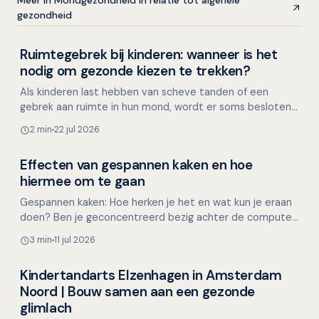
Meer in Mondgezondheid in relatie tot algehele
gezondheid
Ruimtegebrek bij kinderen: wanneer is het
Kinderen en mondgezondheid
nodig om gezonde kiezen te trekken?
Als kinderen last hebben van scheve tanden of een
gebrek aan ruimte in hun mond, wordt er soms besloten
om gezonde premolaren (kleine kiezen) te trekken. Maar
2 min
22 jul 2026
i…
Effecten van gespannen kaken en hoe
Mondgezondheid in relatie tot algehele gezondheid
hiermee om te gaan
Gespannen kaken: Hoe herken je het en wat kun je eraan
doen? Ben je geconcentreerd bezig achter de computer,
met een lastige taak of een naderende deadline, en…
3 min
11 jul 2026
Kindertandarts Elzenhagen in Amsterdam
Overig nieuws
Noord | Bouw samen aan een gezonde
glimlach