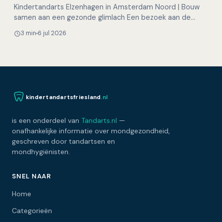
Kindertandarts Elzenhagen in Amsterdam Noord | Bouw
samen aan een gezonde glimlach Een bezoek aan de
tandarts hoeft voor kinderen helemaal niet spannend te
3 min
6 jul 2026
zijn…
kindertandartsfriesland
.nl
is een onderdeel van
Tandarts.nl
—
onafhankelijke informatie over mondgezondheid,
geschreven door tandartsen en
mondhygiënisten.
SNEL NAAR
Home
Categorieën