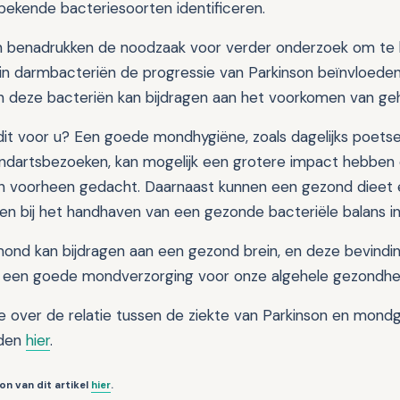
nbekende bacteriesoorten identificeren.
n benadrukken de noodzaak voor verder onderzoek om te b
in darmbacteriën de progressie van Parkinson beïnvloeden
n deze bacteriën kan bijdragen aan het voorkomen van g
it voor u? Een goede mondhygiëne, zoals dagelijks poetse
ndartsbezoeken, kan mogelijk een grotere impact hebben
 voorheen gedacht. Daarnaast kunnen een gezond dieet e
pen bij het handhaven van een gezonde bacteriële balans in
nd kan bijdragen aan een gezond brein, en deze bevindi
n een goede mondverzorging voor onze algehele gezondhe
e over de relatie tussen de ziekte van Parkinson en mond
den
hier
.
on van dit artikel
hier
.