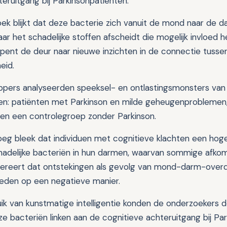
eruitgang bij Parkinsonpatiënten.
oek blijkt dat deze bacterie zich vanuit de mond naar de 
aar het schadelijke stoffen afscheidt die mogelijk invloed
opent de deur naar nieuwe inzichten in de connectie tuss
eid.
ers analyseerden speeksel- en ontlastingsmonsters van d
n: patiënten met Parkinson en milde geheugenproblemen,
en een controlegroep zonder Parkinson.
eg bleek dat individuen met cognitieve klachten een hog
adelijke bacteriën in hun darmen, waarvan sommige afkom
gereert dat ontstekingen als gevolg van mond-darm-over
eden op een negatieve manier.
ik van kunstmatige intelligentie konden de onderzoekers d
ze bacteriën linken aan de cognitieve achteruitgang bij Pa