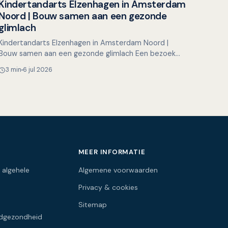
Kindertandarts Elzenhagen in Amsterdam
Overig nieuws
Noord | Bouw samen aan een gezonde
glimlach
Kindertandarts Elzenhagen in Amsterdam Noord |
Bouw samen aan een gezonde glimlach Een bezoek
aan de tandarts hoeft voor kinderen helemaal niet
3 min
6 jul 2026
spannend te zijn…
MEER INFORMATIE
 algehele
Algemene voorwaarden
Privacy & cookies
Sitemap
dgezondheid