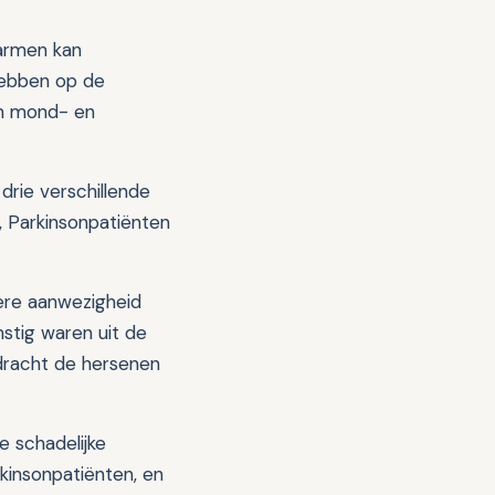
darmen kan
 hebben op de
en mond- en
rie verschillende
 Parkinsonpatiënten
ere aanwezigheid
stig waren uit de
dracht de hersenen
e schadelijke
rkinsonpatiënten, en