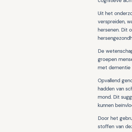
cognitieve acht
Uit het onderz
verspreiden, w
hersenen. Dit 
hersengezondh
De wetenschapp
groepen mense
met dementie 
Opvallend geno
hadden van sch
mond. Dit sug
kunnen beïnvlo
Door het gebru
stoffen van de