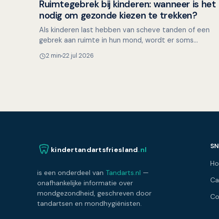
Ruimtegebrek bij kinderen: wanneer is het
Kinderen en mondgezondheid
nodig om gezonde kiezen te trekken?
Als kinderen last hebben van scheve tanden of een
gebrek aan ruimte in hun mond, wordt er soms
besloten om gezonde premolaren (kleine kiezen) te
2 min
22 jul 2026
trekken. Maar i…
SN
kindertandartsfriesland
.nl
H
is een onderdeel van
Tandarts.nl
—
Ca
onafhankelijke informatie over
mondgezondheid, geschreven door
Co
tandartsen en mondhygiënisten.