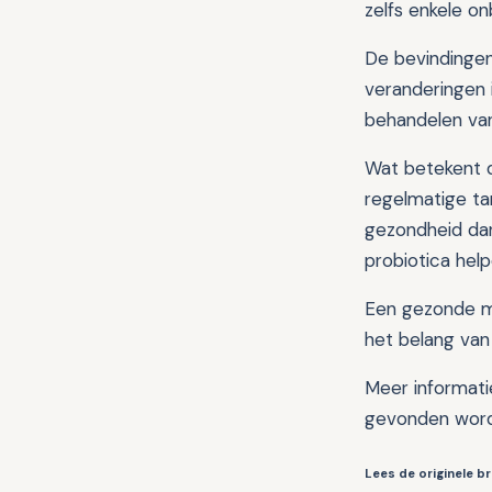
zelfs enkele o
De bevindinge
veranderingen 
behandelen va
Wat betekent d
regelmatige ta
gezondheid dan
probiotica hel
Een gezonde mo
het belang va
Meer informati
gevonden wor
Lees de originele br