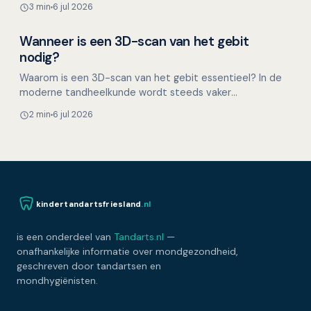
3 min
6 jul 2026
zijn…
Wanneer is een 3D-scan van het gebit
Overig nieuws
nodig?
Waarom is een 3D-scan van het gebit essentieel? In de
moderne tandheelkunde wordt steeds vaker
gebruikgemaakt van geavanceerde 3D-scantechnologie
2 min
6 jul 2026
om een gedetai…
kindertandartsfriesland
.nl
is een onderdeel van
Tandarts.nl
—
onafhankelijke informatie over mondgezondheid,
geschreven door tandartsen en
mondhygiënisten.