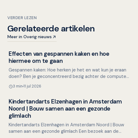
VERDER LEZEN
Gerelateerde artikelen
Meer in Overig nieuws
Effecten van gespannen kaken en hoe
Mondgezondheid in relatie tot algehele gezondheid
hiermee om te gaan
Gespannen kaken: Hoe herken je het en wat kun je eraan
doen? Ben je geconcentreerd bezig achter de computer,
met een lastige taak of een naderende deadline, en…
3 min
11 jul 2026
Kindertandarts Elzenhagen in Amsterdam
Overig nieuws
Noord | Bouw samen aan een gezonde
glimlach
Kindertandarts Elzenhagen in Amsterdam Noord | Bouw
samen aan een gezonde glimlach Een bezoek aan de
tandarts hoeft voor kinderen helemaal niet spannend te