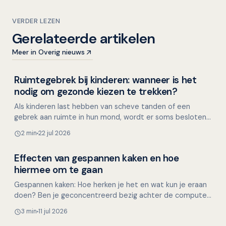
VERDER LEZEN
Gerelateerde artikelen
Meer in Overig nieuws
Ruimtegebrek bij kinderen: wanneer is het
Kinderen en mondgezondheid
nodig om gezonde kiezen te trekken?
Als kinderen last hebben van scheve tanden of een
gebrek aan ruimte in hun mond, wordt er soms besloten
om gezonde premolaren (kleine kiezen) te trekken. Maar
2 min
22 jul 2026
i…
Effecten van gespannen kaken en hoe
Mondgezondheid in relatie tot algehele gezondheid
hiermee om te gaan
Gespannen kaken: Hoe herken je het en wat kun je eraan
doen? Ben je geconcentreerd bezig achter de computer,
met een lastige taak of een naderende deadline, en…
3 min
11 jul 2026