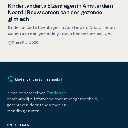
Kindertandarts Elzenhagen in Amsterdam
Overig nieuws
Noord | Bouw samen aan een gezonde
glimlach
Kindertandarts Elzenhagen in Amsterdam Noord | Bouw
samen aan een gezonde glimlach Een bezoek aan de
tandarts hoeft voor kinderen helemaal niet spannend te
3 min
6 jul 2026
zijn…
kindertandartsfriesland
.nl
is een onderdeel van
Tandarts.nl
—
onafhankelijke informatie over mondgezondheid,
geschreven door tandartsen en
mondhygiënisten.
SNEL NAAR