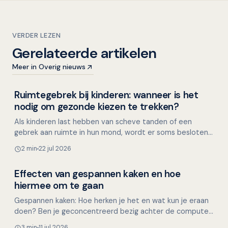
VERDER LEZEN
Gerelateerde artikelen
Meer in Overig nieuws
Ruimtegebrek bij kinderen: wanneer is het
Kinderen en mondgezondheid
nodig om gezonde kiezen te trekken?
Als kinderen last hebben van scheve tanden of een
gebrek aan ruimte in hun mond, wordt er soms besloten
om gezonde premolaren (kleine kiezen) te trekken. Maar
2 min
22 jul 2026
i…
Effecten van gespannen kaken en hoe
Mondgezondheid in relatie tot algehele gezondheid
hiermee om te gaan
Gespannen kaken: Hoe herken je het en wat kun je eraan
doen? Ben je geconcentreerd bezig achter de computer,
met een lastige taak of een naderende deadline, en…
3 min
11 jul 2026