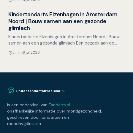
Kindertandarts Elzenhagen in Amsterdam
Overig nieuws
Noord | Bouw samen aan een gezonde
glimlach
Kindertandarts Elzenhagen in Amsterdam Noord | Bouw
samen aan een gezonde glimlach Een bezoek aan de
tandarts hoeft voor kinderen helemaal niet spannend te
3 min
6 jul 2026
zijn…
kindertandartsfriesland
.nl
is een onderdeel van
Tandarts.nl
—
onafhankelijke informatie over mondgezondheid,
geschreven door tandartsen en
mondhygiënisten.