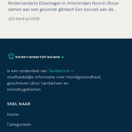
Kindertandarts Elzenhagen in Amsterdam Noord | Bouw
samen aan een gezonde glimlach Een bezoek aan de
tandarts hoeft voor kinderen helemaal niet spannend te
3 min
6 jul 2026
zijn…
kindertandartsfriesland
.nl
is een onderdeel van
Tandarts.nl
—
onafhankelijke informatie over mondgezondheid,
geschreven door tandartsen en
mondhygiënisten.
SNEL NAAR
Home
Categorieën