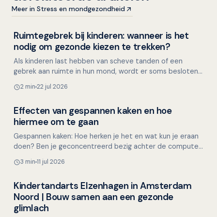
Meer in Stress en mondgezondheid
Ruimtegebrek bij kinderen: wanneer is het
Kinderen en mondgezondheid
nodig om gezonde kiezen te trekken?
Als kinderen last hebben van scheve tanden of een
gebrek aan ruimte in hun mond, wordt er soms besloten
om gezonde premolaren (kleine kiezen) te trekken. Maar
2 min
22 jul 2026
i…
Effecten van gespannen kaken en hoe
Mondgezondheid in relatie tot algehele gezondheid
hiermee om te gaan
Gespannen kaken: Hoe herken je het en wat kun je eraan
doen? Ben je geconcentreerd bezig achter de computer,
met een lastige taak of een naderende deadline, en…
3 min
11 jul 2026
Kindertandarts Elzenhagen in Amsterdam
Overig nieuws
Noord | Bouw samen aan een gezonde
glimlach