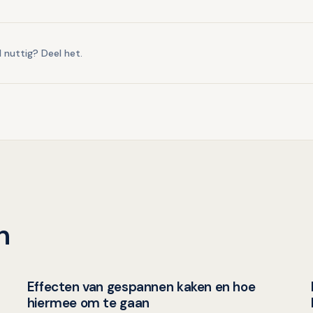
l nuttig? Deel het.
n
Effecten van gespannen kaken en hoe
Mondgezondheid in relatie tot algehele gezondheid
hiermee om te gaan