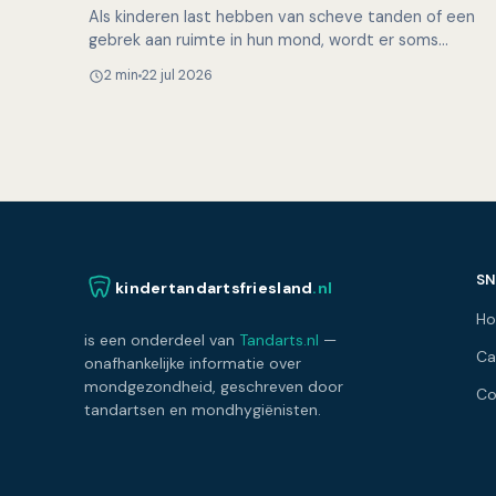
Als kinderen last hebben van scheve tanden of een
gebrek aan ruimte in hun mond, wordt er soms
besloten om gezonde premolaren (kleine kiezen) te
2 min
22 jul 2026
trekken. Maar i…
SN
kindertandartsfriesland
.nl
H
is een onderdeel van
Tandarts.nl
—
Ca
onafhankelijke informatie over
mondgezondheid, geschreven door
Co
tandartsen en mondhygiënisten.