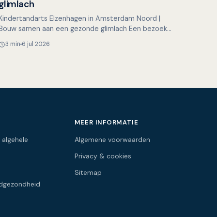
glimlach
Kindertandarts Elzenhagen in Amsterdam Noord |
Bouw samen aan een gezonde glimlach Een bezoek
aan de tandarts hoeft voor kinderen helemaal niet
3 min
6 jul 2026
spannend te zijn…
MEER INFORMATIE
 algehele
Algemene voorwaarden
Privacy & cookies
Sitemap
dgezondheid