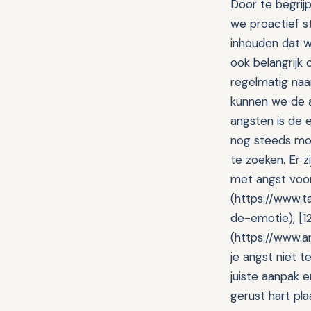
Door te begrij
we proactief 
inhouden dat we
ook belangrijk 
regelmatig naa
kunnen we de 
angsten is de 
nog steeds moe
te zoeken. Er z
met angst voo
(https://www.t
de-emotie), [12
(https://www.a
je angst niet 
juiste aanpak 
gerust hart pl