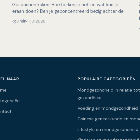
Gespannen kaken: Hoe herken je het en wat kun je
eraan doen? Ben je geconcentreerd bezig achter de
computer, met een lastige taak of een naderende
3 min
11 jul 2026
deadline, en…
EL NAAR
POPULAIRE CATEGORIEËN
ome
Mondgezondheid in relatie tot
gezondheid
tegorieën
Voeding en mondgezondheid
ntact
Chinese geneeskunde en mon
Lifestyle en mondgezondheid