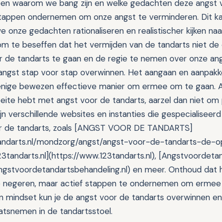
pen waarom we bang zijn en welke gedachten deze angst 
stappen ondernemen om onze angst te verminderen. Dit k
 onze gedachten rationaliseren en realistischer kijken naar
om te beseffen dat het vermijden van de tandarts niet de 
r de tandarts te gaan en de regie te nemen over onze an
angst stap voor stap overwinnen. Het aangaan en aanpakk
enige bewezen effectieve manier om ermee om te gaan. Al
ite hebt met angst voor de tandarts, aarzel dan niet om 
ijn verschillende websites en instanties die gespecialiseerd
r de tandarts, zoals [ANGST VOOR DE TANDARTS]
andarts.nl/mondzorg/angst/angst-voor-de-tandarts-de-op
3tandarts.nl](https://www.123tandarts.nl), [Angstvoordeta
ngstvoordetandartsbehandeling.nl) en meer. Onthoud dat h
te negeren, maar actief stappen te ondernemen om ermee
en mindset kun je de angst voor de tandarts overwinnen 
aatsnemen in de tandartsstoel.