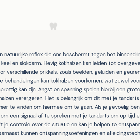
en natuurlijke reflex die ons beschermt tegen het binnend
e keel en slokdarm. Hevig kokhalzen kan leiden tot overge
r verschillende prikkels, zoals beelden, geluiden en geuren.
e behandelingen kan kokhalzen voorkomen, wat zowel voor
rettig kan zijn. Angst en spanning spelen hierbij een grot
halzen verergeren. Het is belangrijk om dit met je tandart
er te vinden om hiermee om te gaan. Als je gevoelig bent
 om een signaal af te spreken met je tandarts om op tijd
ft je controle over de situatie en kan je helpen te ontspan
aarnaast kunnen ontspanningsoefeningen en afleidingstech