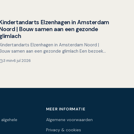
Kindertandarts Elzenhagen in Amsterdam
Overig nieuws
Noord | Bouw samen aan een gezonde
glimlach
Kindertandarts Elzenhagen in Amsterdam Noord |
Bouw samen aan een gezonde glimlach Een bezoek
aan de tandarts hoeft voor kinderen helemaal niet
3 min
6 jul 2026
spannend te zijn…
MEER INFORMATIE
 algehele
Algemene voorwaarden
Privacy & cookies