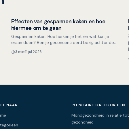
n
Effecten van gespannen kaken en hoe
Mondgezondheid in relatie tot algehele gezondheid
hiermee om te gaan
Gespannen kaken: Hoe herken je het en wat kun je
eraan doen? Ben je geconcentreerd bezig achter de
computer, met een lastige taak of een naderende
3 min
11 jul 2026
deadline, en…
EL NAAR
POPULAIRE CATEGORIEËN
ome
Mondgezondheid in relatie tot
gezondheid
tegorieën