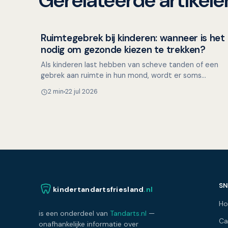
Gerelateerde artikele
Ruimtegebrek bij kinderen: wanneer is het
Kinderen en mondgezondheid
nodig om gezonde kiezen te trekken?
Als kinderen last hebben van scheve tanden of een
gebrek aan ruimte in hun mond, wordt er soms
besloten om gezonde premolaren (kleine kiezen) te
2 min
22 jul 2026
trekken. Maar i…
SN
kindertandartsfriesland
.nl
H
is een onderdeel van
Tandarts.nl
—
Ca
onafhankelijke informatie over