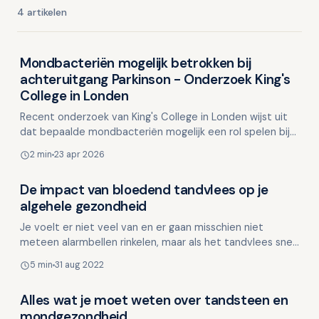
4 artikelen
Mondbacteriën mogelijk betrokken bij
Weerstand en mondgezondheid
achteruitgang Parkinson - Onderzoek King's
College in Londen
Recent onderzoek van King's College in Londen wijst uit
dat bepaalde mondbacteriën mogelijk een rol spelen bij
het verergeren van geheugenproblemen bij mensen …
2 min
23 apr 2026
De impact van bloedend tandvlees op je
Weerstand en mondgezondheid
algehele gezondheid
Je voelt er niet veel van en er gaan misschien niet
meteen alarmbellen rinkelen, maar als het tandvlees snel
bloedt kan dit je algehele gezondheid schaden. Het …
5 min
31 aug 2022
Alles wat je moet weten over tandsteen en
Weerstand en mondgezondheid
mondgezondheid