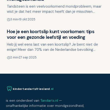
Tandsteen is een veelvoorkomend mondprobleem, maar
wist je dat het meer impact heeft dan je misschien
denkt? In deze blog delen we 8 verrassende weetjes
3 min
19 okt 2025
over ta…
Hoe je een koortslip kunt voorkomen: tips
Weerstand en mondgezondheid
voor een gezonde leefstijl en voeding
Heb jij wel eens last van een koortslip? Je bent niet de
enige! Meer dan 70% van de Nederlandse bevolking
draagt het herpes simplex virus (HSV-1) bij zich. Dit …
2 min
27 sep 2025
kindertandartsfriesland
.nl
is een onderdeel van
Tandarts.nl
—
onafhankelijke informatie over mondgezondheid,