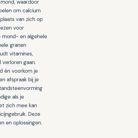
e mond, waardoor
spelen om calcium
plaats van zich op
iezen voor
e mond- en algehele
hele granen
udt vitamines,
l verloren gaan.
nd én voorkom je
n afspraak bij je
e tandsteenvorming
ige als je
et zich mee kan
cijngebruik. Deze
ken en oplossingen.