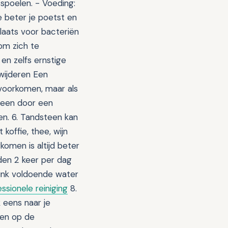
spoelen. - Voeding:
e beter je poetst en
laats voor bacteriën
om zich te
) en zelfs ernstige
rwijderen Een
 voorkomen, maar als
lleen door een
en. 6. Tandsteen kan
koffie, thee, wijn
komen is altijd beter
den 2 keer per dag
rink voldoende water
ssionele reiniging
8.
 eens naar je
ben op de