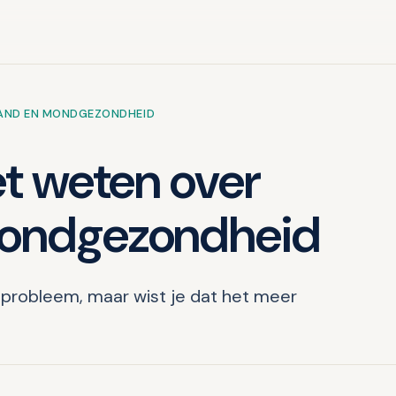
AND EN MONDGEZONDHEID
et weten over
mondgezondheid
robleem, maar wist je dat het meer