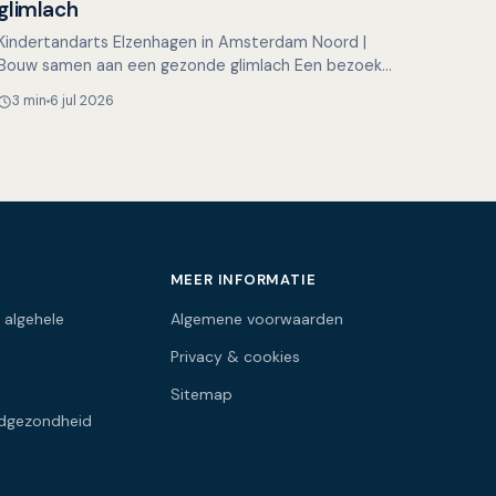
glimlach
Kindertandarts Elzenhagen in Amsterdam Noord |
Bouw samen aan een gezonde glimlach Een bezoek
aan de tandarts hoeft voor kinderen helemaal niet
3 min
6 jul 2026
spannend te zijn…
MEER INFORMATIE
 algehele
Algemene voorwaarden
Privacy & cookies
Sitemap
dgezondheid