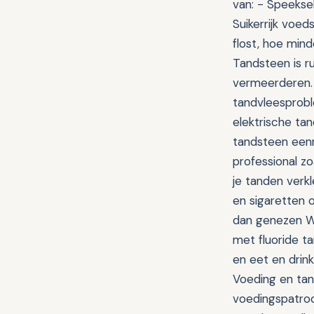
van: - Speekse
Suikerrijk voed
flost, hoe min
Tandsteen is r
vermeerderen. 
tandvleesprobl
elektrische ta
tandsteen eenma
professional z
je tanden verkl
en sigaretten o
dan genezen Wi
met fluoride t
en eet en drin
Voeding en tand
voedingspatroo