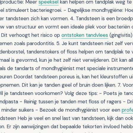
lproductie: Meer
speeksel
kan helpen om tandplak weg te 
sel stimuleert bacteriegroei. - Dagelijkse mondhygiëne: Ho
der tandsteen zich kan vormen. 4. Tandsteen is een broedp
uw van structuur en vormt een ideale plek voor bacteriën 
Dit verhoogt het risico op
ontstoken tandvlees
(gingivitis
emen zoals parodontitis. 5. Je kunt tandsteen niet zelf ve
ndenborstel, tandenstokers of floss helpen om tandplak te
al is gevormd, kun je het zelf niet verwijderen. Dit kan a
oals de tandarts of mondhygiënist met speciale instrument
euren Doordat tandsteen poreus is, kan het kleurstoffen uit 
pnemen. Dit kan je tanden geel of bruin doen lijken. 7. Voor
l je tandsteen voorkomen? Volg deze tips: - Poets je tan
andpasta - Reinig tussen je tanden met floss of ragers - D
k minder suikers - Bezoek de mondhygiënist voor een
profe
steen Heb je veel en snel last van tandsteen, kijk dan ook
n. Er zijn aanwijzingen dat bepaalde tekorten invloed heb