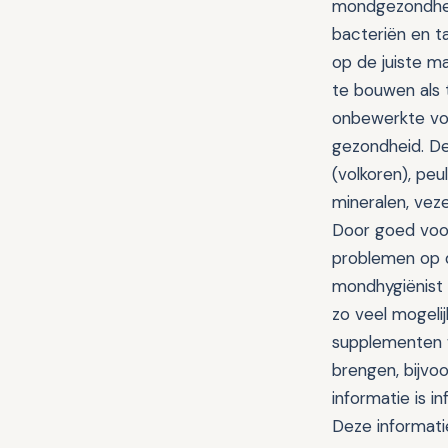
mondgezondheid
bacteriën en t
op de juiste ma
te bouwen als 
onbewerkte vo
gezondheid. De
(volkoren), pe
mineralen, veze
Door goed voor
problemen op de
mondhygiënist 
zo veel mogeli
supplementen w
brengen, bijvo
informatie is i
Deze informati