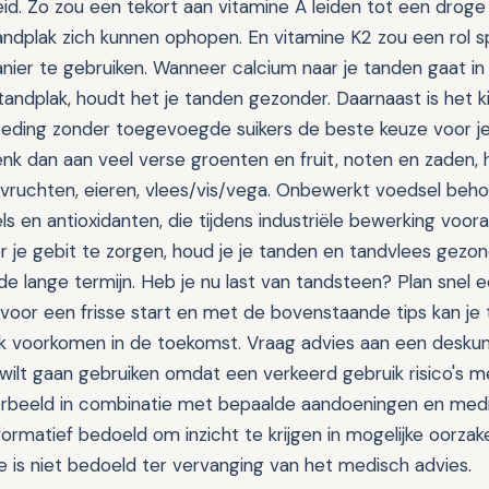
. Zo zou een tekort aan vitamine A leiden tot een drog
andplak zich kunnen ophopen. En vitamine K2 zou een rol 
nier te gebruiken. Wanneer calcium naar je tanden gaat in 
tandplak, houdt het je tanden gezonder. Daarnaast is het k
eding zonder toegevoegde suikers de beste keuze voor j
nk dan aan veel verse groenten en fruit, noten en zaden, 
ulvruchten, eieren, vlees/vis/vega. Onbewerkt voedsel beho
ls en antioxidanten, die tijdens industriële bewerking voora
 je gebit te zorgen, houd je je tanden en tandvlees gezo
 lange termijn. Heb je nu last van tandsteen? Plan snel ee
voor een frisse start en met de bovenstaande tips kan j
jk voorkomen in de toekomst. Vraag advies aan een deskund
ilt gaan gebruiken omdat een verkeerd gebruik risico's m
orbeeld in combinatie met bepaalde aandoeningen en medi
nformatief bedoeld om inzicht te krijgen in mogelijke oorza
e is niet bedoeld ter vervanging van het medisch advies.