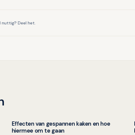
l nuttig? Deel het.
n
Effecten van gespannen kaken en hoe
Mondgezondheid in relatie tot algehele gezondheid
hiermee om te gaan