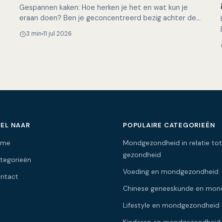
Gespannen kaken: Hoe herken je het en wat kun je
eraan doen? Ben je geconcentreerd bezig achter de
computer, met een lastige taak of een naderende
3 min
11 jul 2026
deadline, en…
EL NAAR
POPULAIRE CATEGORIEËN
ome
Mondgezondheid in relatie tot
gezondheid
tegorieën
Voeding en mondgezondheid
ntact
Chinese geneeskunde en mon
Lifestyle en mondgezondheid