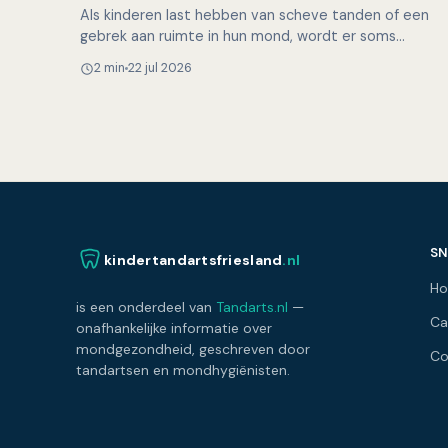
Als kinderen last hebben van scheve tanden of een
gebrek aan ruimte in hun mond, wordt er soms
besloten om gezonde premolaren (kleine kiezen) te
2 min
22 jul 2026
trekken. Maar i…
SN
kindertandartsfriesland
.nl
H
is een onderdeel van
Tandarts.nl
—
Ca
onafhankelijke informatie over
mondgezondheid, geschreven door
Co
tandartsen en mondhygiënisten.